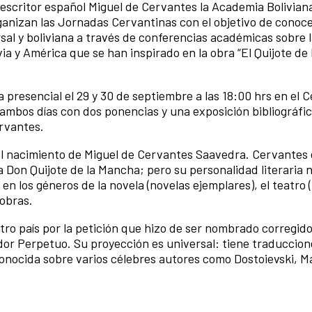
escritor español Miguel de Cervantes la Academia Boliviana
anizan las Jornadas Cervantinas con el objetivo de conoce
sal y boliviana a través de conferencias académicas sobre 
via y América que se han inspirado en la obra “El Quijote de
 presencial el 29 y 30 de septiembre a las 18:00 hrs
en el C
ambos días con dos ponencias y una exposición bibliográfi
Cervantes.
 del nacimiento de Miguel de Cervantes Saavedra. Cervantes 
 Don Quijote de la Mancha; pero su personalidad literaria 
n los géneros de la novela (novelas ejemplares), el teatro (
 obras.
ro país por la petición que hizo de ser nombrado corregido
dor Perpetuo. Su proyección es universal: tiene traduccio
conocida sobre varios célebres autores como Dostoievski, M