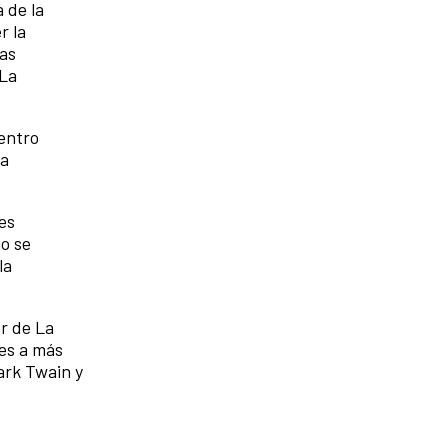
 de la
r la
las
 La
entro
ca
es
no se
la
r de La
nes a más
ark Twain y