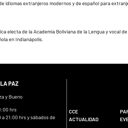
e idiomas extranjeros modernos y de español para extranj
ca electa de la Academia Boliviana de la Lengua y vocal de 
la en Indianápolis.
 LA PAZ
za y Bueno
1:00 hrs
CCE
PA
 a 21:00 hrs y sábados de
ACTUALIDAD
EV