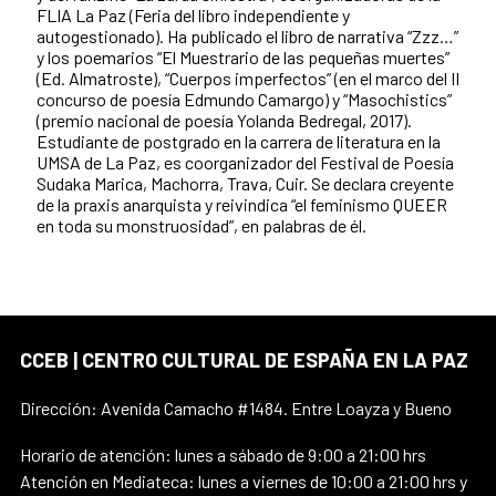
FLIA La Paz (Feria del libro independiente y
autogestionado). Ha publicado el libro de narrativa “Zzz…”
y los poemarios “El Muestrario de las pequeñas muertes”
(Ed. Almatroste), “Cuerpos imperfectos” (en el marco del II
concurso de poesía Edmundo Camargo) y “Masochistics”
(premio nacional de poesía Yolanda Bedregal, 2017).
Estudiante de postgrado en la carrera de literatura en la
UMSA de La Paz, es coorganizador del Festival de Poesía
Sudaka Marica, Machorra, Trava, Cuir. Se declara creyente
de la praxis anarquista y reivindica “el feminismo QUEER
en toda su monstruosidad”, en palabras de él.
CCEB | CENTRO CULTURAL DE ESPAÑA EN LA PAZ
Dirección: Avenida Camacho #1484. Entre Loayza y Bueno
Horario de atención: lunes a sábado de 9:00 a 21:00 hrs
Atención en Mediateca: lunes a viernes de 10:00 a 21:00 hrs y