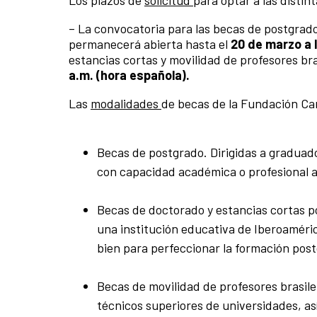
Los plazos de
solicitud
para optar a las distin
– La convocatoria para las becas de postgrado
permanecerá abierta hasta el
20 de marzo a l
estancias cortas y movilidad de profesores b
a.m. (hora española).
Las
modalidades
de becas de la Fundación Car
Becas de postgrado. Dirigidas a gradua
con capacidad académica o profesional a
Becas de doctorado y estancias cortas 
una institución educativa de Iberoaméric
bien para perfeccionar la formación post
Becas de movilidad de profesores brasil
técnicos superiores de universidades, as