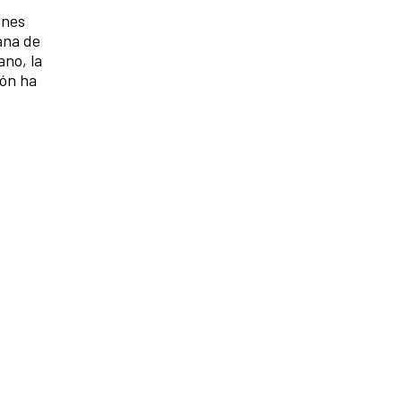
ones
ana de
ano, la
ión ha