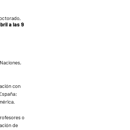
doctorado,
bril a las 9
 Naciones,
ación con
 España;
mérica.
rofesores o
gación de