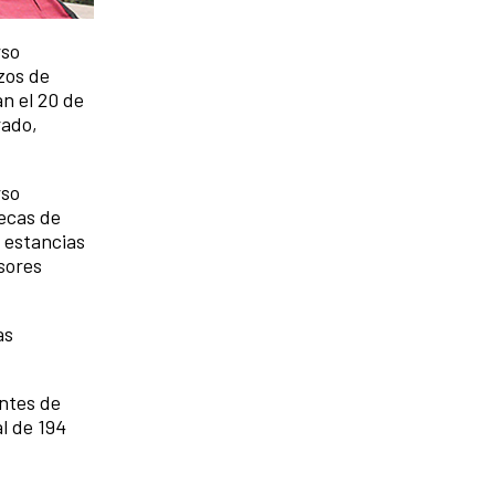
rso
zos de
an el 20 de
rado,
rso
becas de
 estancias
sores
as
antes de
l de 194