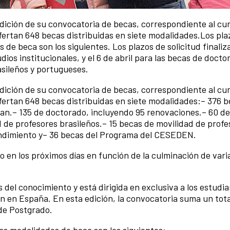
dición de su convocatoria de becas, correspondiente al cu
fertan 648 becas distribuidas en siete modalidades.Los pla
s de beca son los siguientes. Los plazos de solicitud finaliz
os institucionales, y el 6 de abril para las becas de docto
asileños y portugueses.
dición de su convocatoria de becas, correspondiente al cu
fertan 648 becas distribuidas en siete modalidades:– 376 
an.– 135 de doctorado, incluyendo 95 renovaciones.– 60 de
 de profesores brasileños.– 15 becas de movilidad de profe
ndimiento y– 36 becas del Programa del CESEDEN.
en los próximos días en función de la culminación de vari
s del conocimiento y está dirigida en exclusiva a los estudi
 en España. En esta edición, la convocatoria suma un tota
de Postgrado.