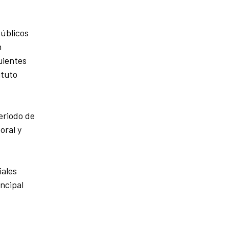
públicos
n
uientes
ituto
eriodo de
oral y
iales
ncipal