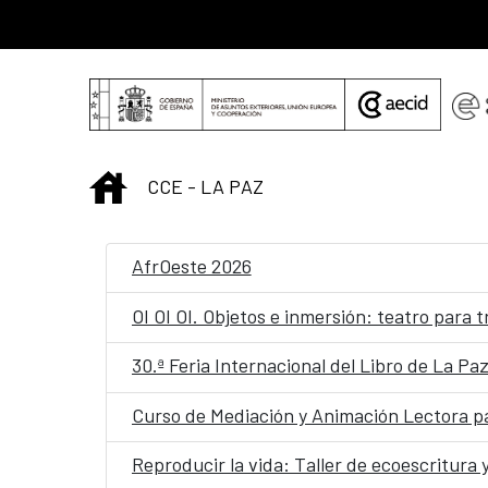
Saltar al contenido principal
INICIO
CCE - LA PAZ
AfrOeste 2026
OI OI OI. Objetos e inmersión: teatro para 
30.ª Feria Internacional del Libro de La Pa
Curso de Mediación y Animación Lectora par
Reproducir la vida: Taller de ecoescritura 