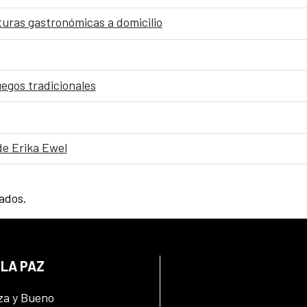
cturas gastronómicas a domicilio
uegos tradicionales
de Erika Ewel
tados.
 LA PAZ
za y Bueno