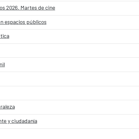
os 2026. Martes de cine
en espacios públicos
tica
nil
uraleza
te y ciudadanía