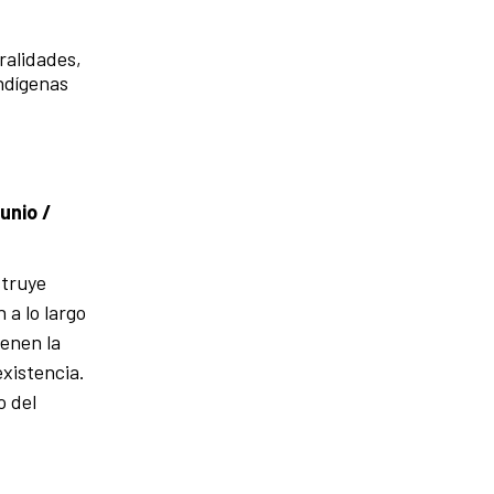
ralidades,
indígenas
unio /
struye
 a lo largo
ienen la
existencia.
o del