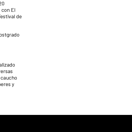
20
 con El
estival de
Postgrado
alizado
versas
l caucho
beres y