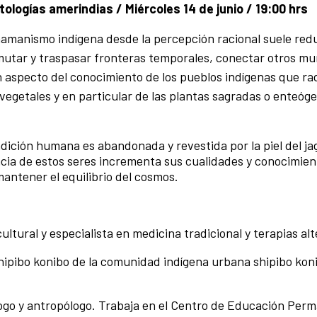
tologías amerindias / Miércoles 14 de junio / 19:00 hrs
hamanismo indígena desde la percepción racional suele redu
mutar y traspasar fronteras temporales, conectar otros mu
n aspecto del conocimiento de los pueblos indígenas que rad
vegetales y en particular de las plantas sagradas o enteó
ndición humana es abandonada y revestida por la piel del ja
ncia de estos seres incrementa sus cualidades y conocimien
antener el equilibrio del cosmos.
cultural y especialista en medicina tradicional y terapias al
hipibo konibo de la comunidad indígena urbana shipibo kon
iólogo y antropólogo. Trabaja en el Centro de Educación Per