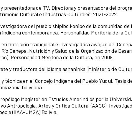
 y presentadora de TV. Directora y presentadora del prog
rimonio Cultural e Industrias Culturales. 2021-2022.
investigadora del pueblo shipibo konibo de la comunidad de 
ra indígena contemporánea. Personalidad Meritoria de la Cul
 en nutrición tradicional e investigadora awajún del Cenep
Río Cenepa, Nutrición y Salud de la Organización de Desarr
c). Personalidad Meritoria de la Cultura, en 2009.
ete y traductora del idioma ashaninka. Ministerio de Cultu
 y técnica en el Concejo Indígena del Pueblo Yuqui, Tesis d
 amazonía boliviana.
ntropólogo Magister en Estudios Amerindios por la Universi
 Antropología, Artes y Crítica Cultural (AACC). Investigad
pecie (IIAA-UMSA) Bolivia.