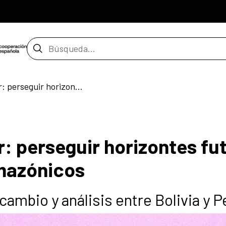
Barra de búsqueda
Transmutar y resistir: perseguir horizontes futuros en los pluriversos amazónicos
r: perseguir horizontes fu
amazónicos
cambio y análisis entre Bolivia y P