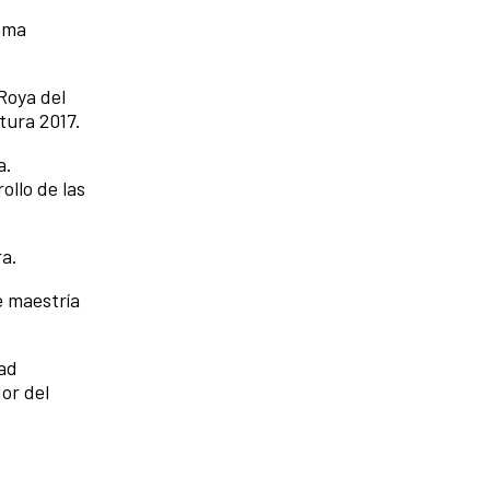
rama
Roya del
tura 2017.
a.
ollo de las
ra.
e maestría
dad
or del