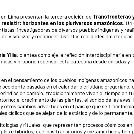
 en Lima presentan la tercera edición de
Transfronteras 
esistir: horizontes en los pluriversos amazónicos
. Un
artistas, investigadores de diversos pueblos indígenas y rea
vo de visibilizar y reconocer distintas realidades amazónica
a Yllia
, plantea como eje la reflexión interdisciplinaria en 
ónicas y propone repensar esta categoría desde miradas y
o en el pensamiento de los pueblos indígenas amazónicos ha
e occidente basadas en el calendario cristiano gregoriano, 
amerindios en cambio, tradicionalmente viven el tiempo en f
torno: el crecimiento de las plantas, el sonido de las aves, 
a y otros cambios advertidos en el paisaje que se transforma
 cíclicos que se alejan de lo estático y de lo permanente.
ologías y rituales, que representan procesos cósmicos en 
ples e híbridos, cuerpos transitorios y metamórficos, tiem