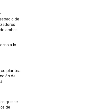
y
 espacio de
lizadores
s de ambos
torno a la
que plantea
unción de
la
los que se
pos de