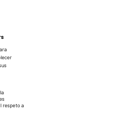
rs
para
blecer
sus
la
es
l respeto a