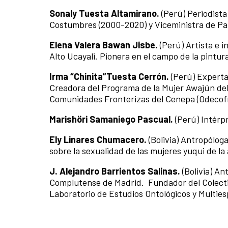
Sonaly Tuesta Altamirano.
(Perú) Periodista
Costumbres (2000-2020) y Viceministra de Pat
Elena Valera Bawan Jisbe.
(Perú) Artista e 
Alto Ucayali. Pionera en el campo de la pintu
Irma “Chinita”Tuesta Cerrón.
(Perú) Experta
Creadora del Programa de la Mujer Awajún del 
Comunidades Fronterizas del Cenepa (Odecofro
Marishöri Samaniego Pascual.
(Perú) Intérpr
Ely Linares Chumacero.
(Bolivia) Antropóloga
sobre la sexualidad de las mujeres yuqui de la
J. Alejandro Barrientos Salinas.
(Bolivia) A
Complutense de Madrid. Fundador del Colectivo
Laboratorio de Estudios Ontológicos y Multies