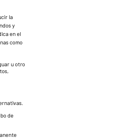
cir la
ndos y
ica en el
genas como
guar u otro
tos,
ternativas.
ibo de
manente