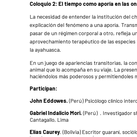
Coloquio 2: El tiempo como aporía en las on
La necesidad de entender la institución del c
explicación del fenómeno a una aporía. Trans
pasar de un régimen corporal a otro, refleja u
aprovechamiento terapéutico de las especies 
la ayahuasca.
En un juego de apariencias transitorias, la co
animal que lo acompaña en su viaje. La prese
haciéndolos más poderosos y permitiendoles m
Participan:
John Eddowes.
(Perú) Psicólogo clínico inter
Gabriel Indalicio Mori.
(Perú) . Investigador s
Cantagallo, Lima
Elías Caurey
. (Bolivia) Escritor guaraní, soc