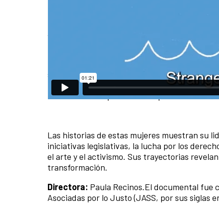
En el CCELP nos sumamos a proyectar el doc
activismos y esperanzas. Sus luchas, enfocadas
momento histórico de transformación política
Milvia, Magda, Virginia, Jimena, Francis y M
sus comunidades. Son mujeres guatemaltecas—
luchan por defender la democracia, los derec
transformación política en su país.
Las historias de estas mujeres muestran su lid
iniciativas legislativas, la lucha por los der
el arte y el activismo. Sus trayectorias revel
transformación.
Directora:
Paula Recinos.El documental fue c
Asociadas por lo Justo (JASS, por sus siglas e