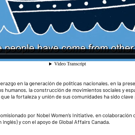
umental de estas seis mujeres guatemaltecas que compart
 en la democracia, la justicia y el patrimonio cultural, su
.
aya comparten un sueño en común: un futuro lleno de esper
tejedoras indígenas, artistas, exfiscales y abuelas com
hos humanos y el patrimonio cultural en un momento histór
erazgo en la generación de políticas nacionales, en la pres
echos humanos, la construcción de movimientos sociales y esp
an que la fortaleza y unión de sus comunidades ha sido clave
omisionado por Nobel Women’s Initiative, en colaboración 
n inglés) y con el apoyo de Global Affairs Canada.