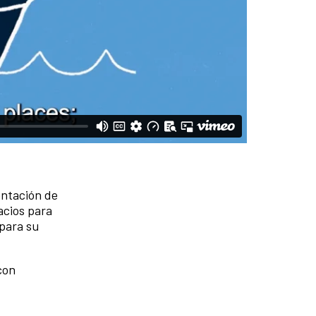
en sus
ceden en un
anza para
adronas—que
ico de
entación de
acios para
 para su
con