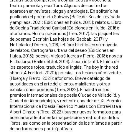
teatro paranoia y escritura. Algunos de sus textos
aparecen en revistas, blogs y antologías. En solitario ha
publicado el poemario Subway (Baile del Sol, de. revisada
y ampliada, 2021; Ediciones en huida, 2015); relatos, Libro
de Cocina Tradicional Caníbal (Ediciones en Huida, 2016);
aforismos, Homo pokémons (Trea, 2017); las plaquettes
de poemas Escribir (Las hojas del Baobab, 2017), y
Noticiario (Diverso, 2018); el libro híbrido, en su mayoría
de relatos, Cartografía urbana del deseo (Ediciones en
Huida, 2018); poesía, Viejos (Huerga y Fierro, 2018); novela
El discurso (Baile del Sol, 2019); álbum infantil, El niño de
los zapatos rojos, traducido al inglés, The boy in the red
shoes (A Fortiori, 2020); poesía, Los feroces años veinte
(Huerga y Fierro, 2021); aforismo, Breve catálogo de
autoridades en el arte del aliento, malaliento y otras
exhalaciones poéticas (Trea, 2022). Finalista en los
premios internacionales de poesía Ciudad de Valladolid, y
Ciudad de Almendralejo, y reciente ganador del XII Premio
Internacional de Poesía Federico Muelas con Entrevista a
Albert Einstein (Trea, 2022), busca nuevos formatos para
acercarse al lector en la maquetación y estructura de los
libros, así como en la presentación de los mismos a partir
de performances participativas.