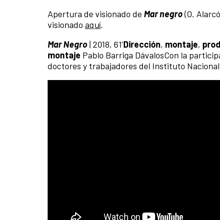
Apertura de visionado de
Mar negro
(O. Alarcó
visionado
aquí
.
Mar Negro
| 2018, 61’
Dirección
,
montaje
,
pro
montaje
Pablo Barriga DávalosCon la particip
doctores y trabajadores del Instituto Naciona