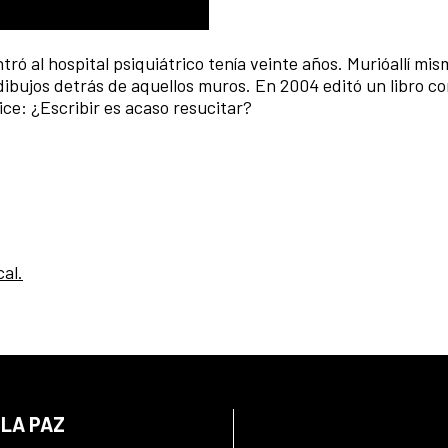
 al hospital psiquiátrico tenía veinte años. Murióallí mism
dibujos detrás de aquellos muros. En 2004 editó un libro co
ice: ¿Escribir es acaso resucitar?
cal.
 LA PAZ