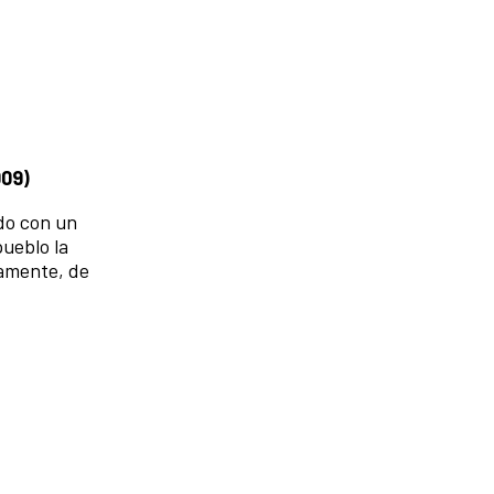
009)
ado con un
ueblo la
camente, de