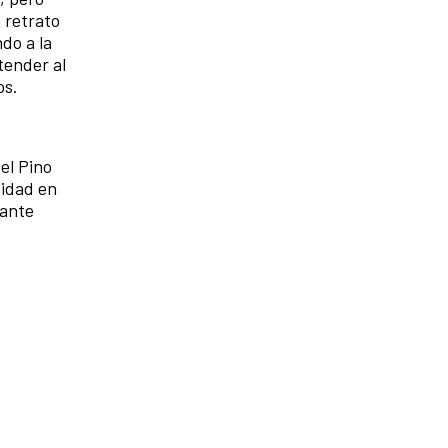
 retrato
ndo a la
tender al
os.
el Pino
tidad en
lante