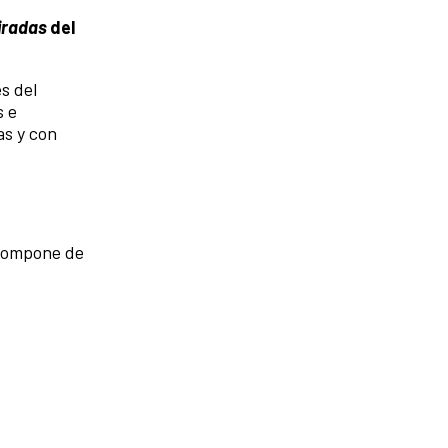
iradas
del
s del
s e
as y con
 compone de