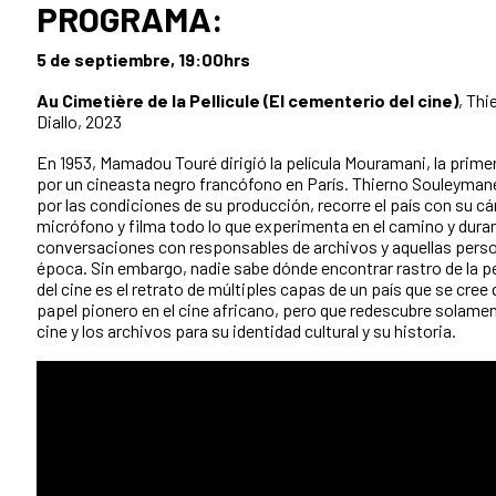
PROGRAMA:
5 de septiembre, 19:00hrs
Au Cimetière de la Pellicule (El cementerio del cine)
, Th
Diallo, 2023
En 1953, Mamadou Touré dirigió la película Mouramani, la primer
por un cineasta negro francófono en París. Thierno Souleymane
por las condiciones de su producción, recorre el país con su c
micrófono y filma todo lo que experimenta en el camino y dura
conversaciones con responsables de archivos y aquellas perso
época. Sin embargo, nadie sabe dónde encontrar rastro de la pe
del cine es el retrato de múltiples capas de un país que se cr
papel pionero en el cine africano, pero que redescubre solamen
cine y los archivos para su identidad cultural y su historia.