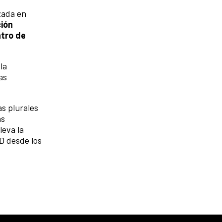
zada en
ión
tro de
la
as
as plurales
as
leva la
D desde los