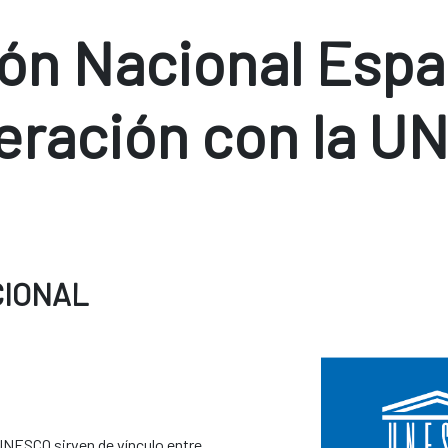
ón Nacional Espa
eración con la U
CIONAL
NESCO sirven de vínculo entre