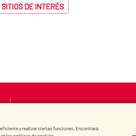
 SITIOS DE INTERÉS
LA AECID
DÓNDE COOPERAMO
SALA DE PRENSA
CULTURA Y CIENCIA
iciente y realizar ciertas funciones. Encontrará
en las políticas de cookies.