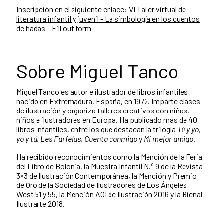
Inscripción en el siguiente enlace:
VI Taller virtual de
literatura infantil y juvenil - La simbología en los cuentos
de hadas – Fill out form
Sobre Miguel Tanco
Miguel Tanco es autor e ilustrador de libros infantiles
nacido en Extremadura, España, en 1972. Imparte clases
de ilustración y organiza talleres creativos con niñas,
niños e ilustradores en Europa. Ha publicado más de 40
libros infantiles, entre los que destacan la trilogía
Tú y yo,
yo y tú
,
Les Farfelus
,
Cuenta conmigo
y
Mi mejor amigo
.
Ha recibido reconocimientos como la Mención de la Feria
del Libro de Bolonia, la Muestra Infantil N.º 9 de la Revista
3×3 de Ilustración Contemporánea, la Mención y Premio
de Oro de la Sociedad de Ilustradores de Los Ángeles
West 51 y 55, la Mención AOI de Ilustración 2016 y la Bienal
Ilustrarte 2018.