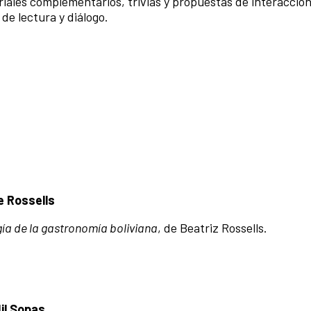
riales complementarios, trivias y propuestas de interacció
de lectura y diálogo.
e Rossells
ía de la gastronomía boliviana
, de Beatriz Rossells.
il Sopas