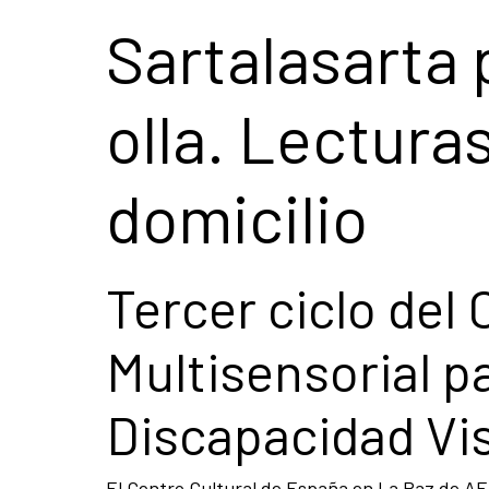
Sartalasarta 
olla. Lectura
domicilio
Tercer ciclo del
Multisensorial p
Discapacidad Vi
El Centro Cultural de España en La Paz de A