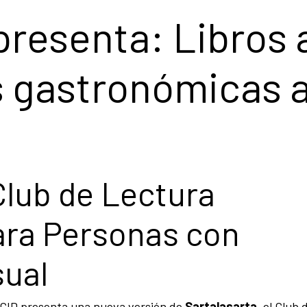
presenta: Libros a
s gastronómicas 
 Club de Lectura
ara Personas con
sual
ECID presenta una nueva versión de
Sartalasarta
, el Club