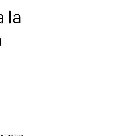
 la
a
 de Lectura