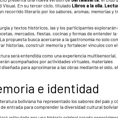
Visual. En su tercer ciclo, titulado
Libros a la olla. Lect
un recorrido literario por los sabores, aromas, memorias y t
gia y textos históricos, las y los participantes explorarán 
ecetas, mercados, fiestas, cocinas y formas de entender la
La propuesta busca acercarse a la gastronomía no solo co
r historias, construir memoria y fortalecer vínculos con el 
lectura será entendida como una experiencia multisensorial.
serán acompañados por actividades virtuales, materiales
diseñada para aproximarse a las obras mediante el oído, el 
moria e identidad
iteratura boliviana ha representado los sabores del país y c
de entrada para comprender la diversidad cultural bolivia
stará articulado por una historia original creada especialme