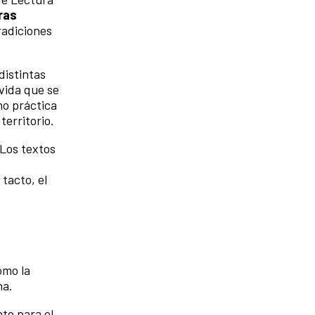
uras
radiciones
distintas
 vida que se
mo práctica
territorio.
 Los textos
tacto, el
ómo la
na.
nte para el