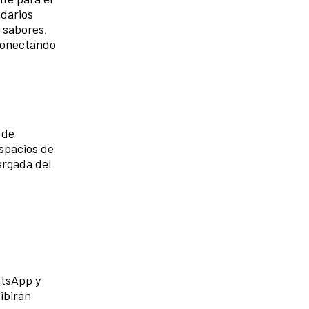
ndarios
 sabores,
 conectando
 de
espacios de
argada del
atsApp y
cibirán