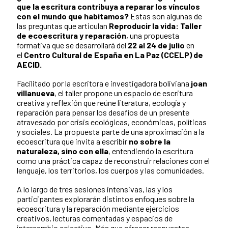
que la escritura contribuya a reparar los vínculos
con el mundo que habitamos?
Estas son algunas de
las preguntas que articulan
Reproducir la vida: Taller
de ecoescritura y reparación
, una propuesta
formativa que se desarrollará del
22 al 24 de julio
en
el
Centro Cultural de España en La Paz (CCELP) de
AECID.
Facilitado por la escritora e investigadora boliviana
joan
villanueva
, el taller propone un espacio de escritura
creativa y reflexión que reúne literatura, ecología y
reparación para pensar los desafíos de un presente
atravesado por crisis ecológicas, económicas, políticas
y sociales. La propuesta parte de una aproximación a la
ecoescritura que invita a escribir
no sobre la
naturaleza, sino con ella
, entendiendo la escritura
como una práctica capaz de reconstruir relaciones con el
lenguaje, los territorios, los cuerpos y las comunidades.
A lo largo de tres sesiones intensivas, las y los
participantes explorarán distintos enfoques sobre la
ecoescritura y la reparación mediante ejercicios
creativos, lecturas comentadas y espacios de
intercambio colectivo. Más que ofrecer respuestas