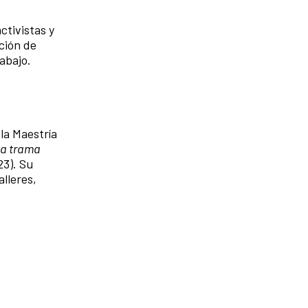
ctivistas y
ción de
rabajo.
la Maestría
la trama
3). Su
alleres,