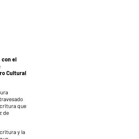
 con el
e
ro Cultural
tura
atravesado
scritura que
z de
critura y la
 que