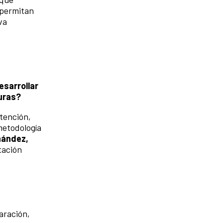
 permitan
va
sarrollar
uras?
atención,
 metodología
nández,
tación
aración,