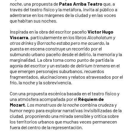
noche
, una propuesta de
Patas Arriba Teatro
que, a
través del teatro físico y la metáfora, invita al público a
adentrarse en los márgenes de la ciudad y en las voces
que habitan sus noches.
Inspirada en la obra del escritor paceño
Víctor Hugo
Viscarra
, particularmente en los libros
Alcoholatum y
otros drinks
y
Borracho estaba pero me acuerdo
, la
puesta en escena construye un recorrido por el
submundo urbano paceño desde el delirio, la memoria y la
marginalidad. La obra toma como punto de partida la
agonía del escritor y un estado de
delirium tremens
en el
que emergen personajes suburbanos, recuerdos
fragmentados, alucinaciones y relatos atravesados por el
frío, la noche y la sobrevivencia.
Con una propuesta escénica basada en el teatro físico y
una atmósfera acompañada por el
Réquiem de
Mozart
,
Los monstruos de la noche
combina crudeza y
humor negro para explorar narrativas invisibilizadas de la
ciudad, proponiendo una mirada sensible y crítica sobre
los territorios urbanos que muchas veces permanecen
fuera del centro de la representación.