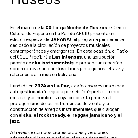
En el marco de la
XX Larga Noche de Museos
, el Centro
Cultural de España en La Paz de AECID presenta una
edición especial de
JARANA!
, el programa permanente
dedicado a la circulación de proyectos musicales
contemporáneos y emergentes. En esta ocasión, el Patio
del CCELP recibirá a
Las Intensas
, una agrupación
paceña de
ska instrumental
que propone un recorrido
sonoro atravesado por los ritmos jamaiquinos, el jazz y
referencias a la música boliviana.
Fundada en
2024 en La Paz
,
Las Intensas
es una banda
autogestionada integrada por seis intérpretes —cinco
mujeres y un hombre—, cuya propuesta prioriza el
protagonismo de los instrumentos de viento y la
construcción de arreglos instrumentales que dialogan
con el
ska, el rocksteady, el reggae jamaicano y el
jazz
.
A través de composiciones propias y versiones
adaptadas al lenguaje del ska, el grupo desarrolla una