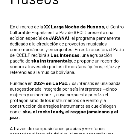
En el marco de la
XX Larga Noche de Museos
, el Centro
Cultural de España en La Paz de AECID presenta una
edición especial de
JARANA!
, el programa permanente
dedicado a la circulación de proyectos musicales
contemporáneos y emergentes. En esta ocasión, el Patio
del CCELP recibirá a
Las Intensas
, una agrupación
paceña de
ska instrumental
que propone un recorrido
sonoro atravesado por los ritmos jamaiquinos, el jazz y
referencias a la música boliviana.
Fundada en
2024 en La Paz
,
Las Intensas
es una banda
autogestionada integrada por seis intérpretes —cinco
mujeres y un hombre—, cuya propuesta prioriza el
protagonismo de los instrumentos de viento y la
construcción de arreglos instrumentales que dialogan
con el
ska, el rocksteady, el reggae jamaicano y el
jazz
.
A través de composiciones propias y versiones
adaptadas al lenguaje del ska, el grupo desarrolla una