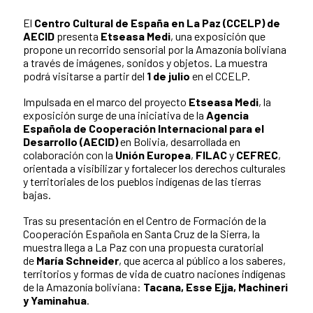
El
Centro Cultural de España en La Paz (CCELP) de
AECID
presenta
Etseasa Medi
, una exposición que
propone un recorrido sensorial por la Amazonía boliviana
a través de imágenes, sonidos y objetos. La muestra
podrá visitarse a partir del
1 de julio
en el CCELP.
Impulsada en el marco del proyecto
Etseasa Medi
, la
exposición surge de una iniciativa de la
Agencia
Española de Cooperación Internacional para el
Desarrollo (AECID)
en Bolivia, desarrollada en
colaboración con la
Unión Europea
,
FILAC
y
CEFREC
,
orientada a visibilizar y fortalecer los derechos culturales
y territoriales de los pueblos indígenas de las tierras
bajas.
Tras su presentación en el Centro de Formación de la
Cooperación Española en Santa Cruz de la Sierra, la
muestra llega a La Paz con una propuesta curatorial
de
María Schneider
, que acerca al público a los saberes,
territorios y formas de vida de cuatro naciones indígenas
de la Amazonía boliviana:
Tacana, Esse Ejja, Machineri
y Yaminahua
.