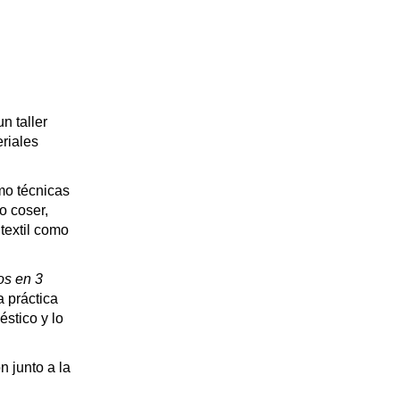
un taller
eriales
omo técnicas
o coser,
textil como
os en 3
 práctica
éstico y lo
n junto a la