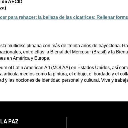
z de AECID
za)
er para rehacer: la belleza de las cicatrices: Rellenar formu
sta multidisciplinaria con más de treinta años de trayectoria. Ha
acionales, entre ellas la Bienal del Mercosur (Brasil) y la Biena
nes en América y Europa.
eum of Latin American Art (MOLAA) en Estados Unidos, así com
a articula medios como la pintura, el dibujo, el bordado y el col
dad y las nociones de identidad personal y cultural. Vive y traba
 LA PAZ