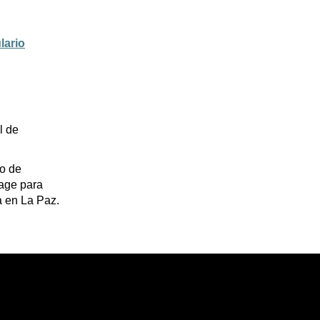
lario
l de
o de
lage para
ja en La Paz.