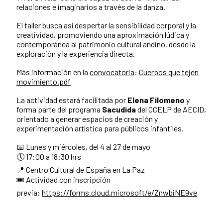
relaciones e imaginarios a través de la danza.
El taller busca así despertar la sensibilidad corporal y la
creatividad, promoviendo una aproximación lúdica y
contemporánea al patrimonio cultural andino, desde la
exploración y la experiencia directa.
Más información en la
convocatoria
:
Cuerpos que tejen
movimiento.pdf
La actividad estará facilitada por
Elena Filomeno
y
forma parte del programa
Sacudida
del CCELP de AECID,
orientado a generar espacios de creación y
experimentación artística para públicos infantiles.
📅 Lunes y miércoles, del 4 al 27 de mayo
🕔 17:00 a 18:30 hrs
📍 Centro Cultural de España en La Paz
🎟️ Actividad con inscripción
previa:
https://forms.cloud.microsoft/e/ZnwbiNE9ve