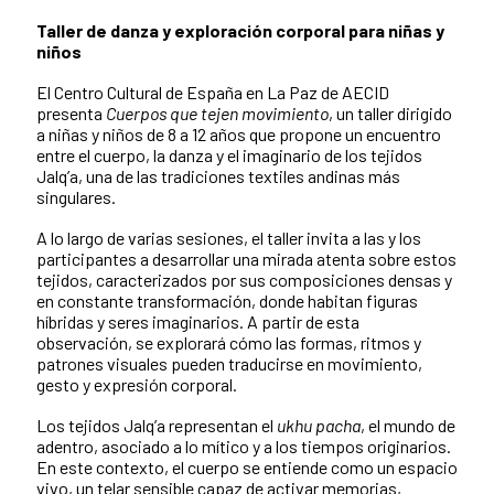
Taller de danza y exploración corporal para niñas y
niños
El Centro Cultural de España en La Paz de AECID
presenta
Cuerpos que tejen movimiento
, un taller dirigido
a niñas y niños de 8 a 12 años que propone un encuentro
entre el cuerpo, la danza y el imaginario de los tejidos
Jalq’a, una de las tradiciones textiles andinas más
singulares.
A lo largo de varias sesiones, el taller invita a las y los
participantes a desarrollar una mirada atenta sobre estos
tejidos, caracterizados por sus composiciones densas y
en constante transformación, donde habitan figuras
híbridas y seres imaginarios. A partir de esta
observación, se explorará cómo las formas, ritmos y
patrones visuales pueden traducirse en movimiento,
gesto y expresión corporal.
Los tejidos Jalq’a representan el
ukhu pacha
, el mundo de
adentro, asociado a lo mítico y a los tiempos originarios.
En este contexto, el cuerpo se entiende como un espacio
vivo, un telar sensible capaz de activar memorias,