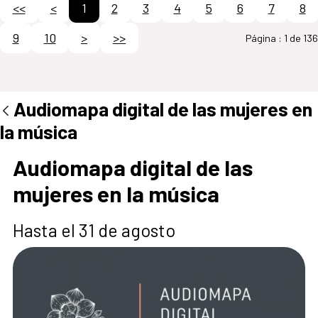
<<
<
1
2
3
4
5
6
7
8
9
10
>
>>
Página :
1 de 136
Audiomapa digital de las mujeres en
la música
Audiomapa digital de las
mujeres en la música
Hasta el 31 de agosto