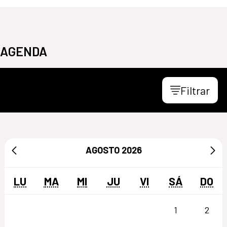
AGENDA
Filtrar
AGOSTO
2026
LU
MA
MI
JU
VI
SÁ
DO
1
2