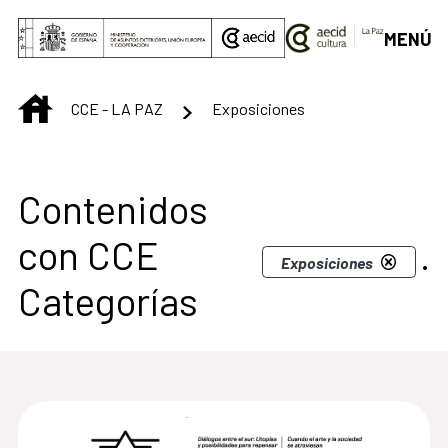
Saltar al contenido principal
MENÚ
INICIO
CCE - LA PAZ
Exposiciones
Contenidos
con CCE
.
Exposiciones
Categorías