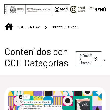
Saltar al contenido principal
MENÚ
INICIO
CCE - LA PAZ
Infantil / Juvenil
Contenidos con
.
Infantil
/
CCE Categorías
Juvenil