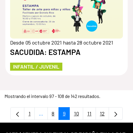
Desde 05 octubre 2021 hasta 28 octubre 2021
SACUDIDA: ESTAMPA
INFANTIL / JUVENIL
Mostrando el intervalo 97 - 108 de 142 resultados.
1
...
8
9
10
11
12
Página
Páginas intermedias Use TAB para despl
Página
Página
Página
Página
Página