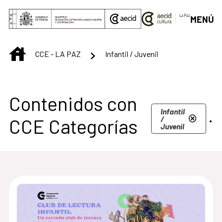
Saltar al contenido principal
MENÚ
INICIO
CCE - LA PAZ
Infantil / Juvenil
Contenidos con
.
Infantil
/
CCE Categorías
Juvenil