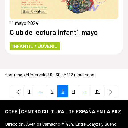
11 mayo 2024
Club de lectura infantil mayo
INFANTIL / JUVENIL
Mostrando el intervalo 49 - 60 de 142 resultados.
1
...
4
5
6
...
12
Página
Páginas intermedias Use TAB para despl
Página
Página
Página
Páginas intermedia
Página
CCEB | CENTRO CULTURAL DE ESPAÑA EN LA PAZ
Dirección: Avenida Camacho #1484. Entre Loayza y Bueno