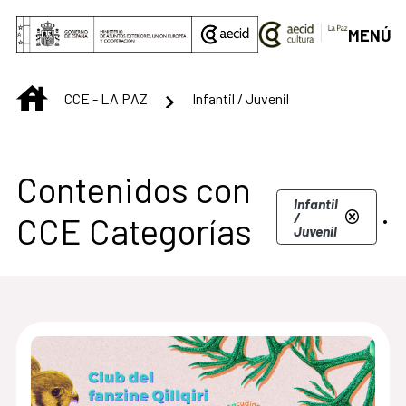
Saltar al contenido principal
MENÚ
INICIO
CCE - LA PAZ
Infantil / Juvenil
Contenidos con
.
Infantil
/
CCE Categorías
Juvenil