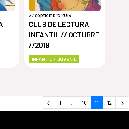
27 septiembre 2019
A
CLUB DE LECTURA
INFANTIL // OCTUBRE
//2019
INFANTIL / JUVENIL
1
...
10
11
12
Página
Páginas intermedias Use 
Página
Página
Página