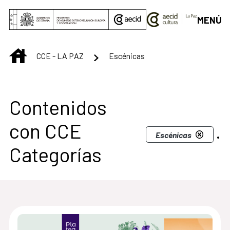
Saltar al contenido principal
MENÚ
INICIO
CCE - LA PAZ
Escénicas
Contenidos
con CCE
.
Escénicas
Categorías