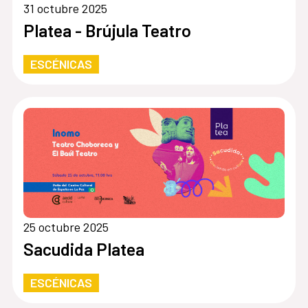
31 octubre 2025
Platea - Brújula Teatro
ESCÉNICAS
25 octubre 2025
Sacudida Platea
ESCÉNICAS