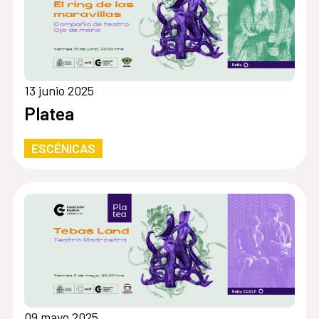
13 junio 2025
Platea
ESCÉNICAS
09 mayo 2025