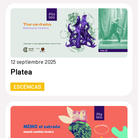
12 septiembre 2025
Platea
ESCÉNICAS