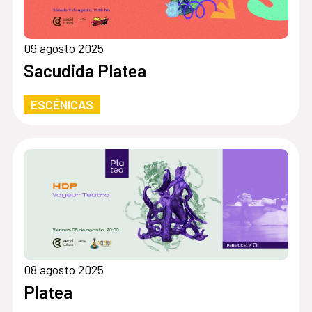
09 agosto 2025
Sacudida Platea
ESCÉNICAS
08 agosto 2025
Platea