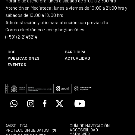
Horario de atención: lunes a sábado de 9:00 a 21:00 hrs
Atención en Mediateca: lunes a viernes de 10:00 a 21:00 hrs y
sábados de 10:00 a 18:00 hrs
Administración y oficinas: atención con previa cita
Correo electrónico : ccelp.bo@aecid.es
(+591) 2-2145214
CCE
PARTICIPA
PUBLICACIONES
ACTUALIDAD
EVENTOS
Whatsapp
Instagram
Facebook
X
Youtube
AVISO LEGAL
GUÍA DE NAVEGACIÓN
ACCESIBILIDAD
PROTECCIÓN DE DATOS
MAPA WEB