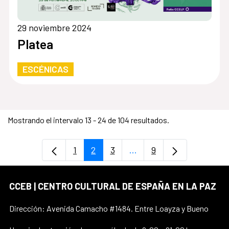
29 noviembre 2024
Platea
ESCÉNICAS
Mostrando el intervalo 13 - 24 de 104 resultados.
1
2
3
...
9
Página
Página
Página
Páginas intermedias Use
Página
CCEB | CENTRO CULTURAL DE ESPAÑA EN LA PAZ
Dirección: Avenida Camacho #1484. Entre Loayza y Bueno