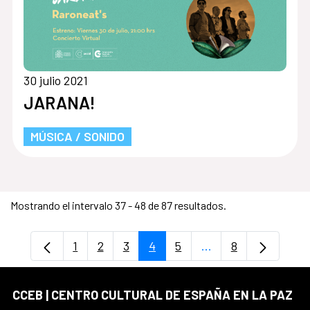
30 julio 2021
JARANA!
MÚSICA / SONIDO
Mostrando el intervalo 37 - 48 de 87 resultados.
1
2
3
4
5
...
8
Página
Página
Página
Página
Página
Páginas intermedia
Página
CCEB | CENTRO CULTURAL DE ESPAÑA EN LA PAZ