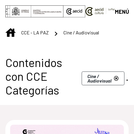
Saltar al contenido principal
MENÚ
INICIO
CCE - LA PAZ
Cine / Audiovisual
Contenidos
con CCE
.
Cine /
Audiovisual
Categorías