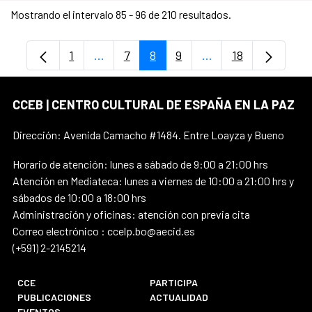
Mostrando el intervalo 85 - 96 de 210 resultados.
1
...
7
8
9
...
18
Página
Páginas intermedias Use TAB para despl
Página
Página
Página
Páginas intermedia
Página
CCEB | CENTRO CULTURAL DE ESPAÑA EN LA PAZ
Dirección: Avenida Camacho #1484. Entre Loayza y Bueno
Horario de atención: lunes a sábado de 9:00 a 21:00 hrs
Atención en Mediateca: lunes a viernes de 10:00 a 21:00 hrs y
sábados de 10:00 a 18:00 hrs
Administración y oficinas: atención con previa cita
Correo electrónico : ccelp.bo@aecid.es
(+591) 2-2145214
CCE
PARTICIPA
PUBLICACIONES
ACTUALIDAD
EVENTOS