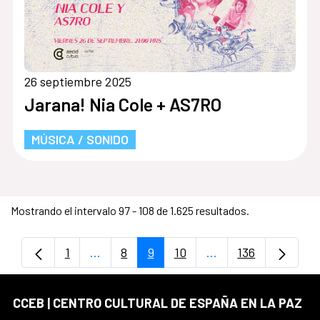
26 septiembre 2025
Jarana! Nia Cole + AS7RO
MÚSICA / SONIDO
Mostrando el intervalo 97 - 108 de 1.625 resultados.
1
...
8
9
10
...
136
Página
Páginas intermedias Use TAB para despla
Página
Página
Página
Páginas intermedia
Página
CCEB | CENTRO CULTURAL DE ESPAÑA EN LA PAZ