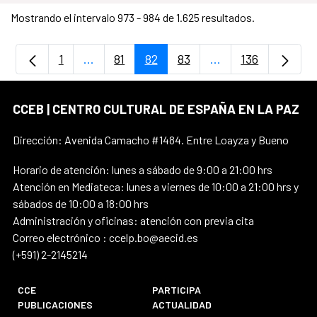
Mostrando el intervalo 973 - 984 de 1.625 resultados.
1
...
81
82
83
...
136
Página
Páginas intermedias Use TAB para desplaz
Página
Página
Página
Páginas intermedi
Página
CCEB | CENTRO CULTURAL DE ESPAÑA EN LA PAZ
Dirección: Avenida Camacho #1484. Entre Loayza y Bueno
Horario de atención: lunes a sábado de 9:00 a 21:00 hrs
Atención en Mediateca: lunes a viernes de 10:00 a 21:00 hrs y
sábados de 10:00 a 18:00 hrs
Administración y oficinas: atención con previa cita
Correo electrónico : ccelp.bo@aecid.es
(+591) 2-2145214
CCE
PARTICIPA
PUBLICACIONES
ACTUALIDAD