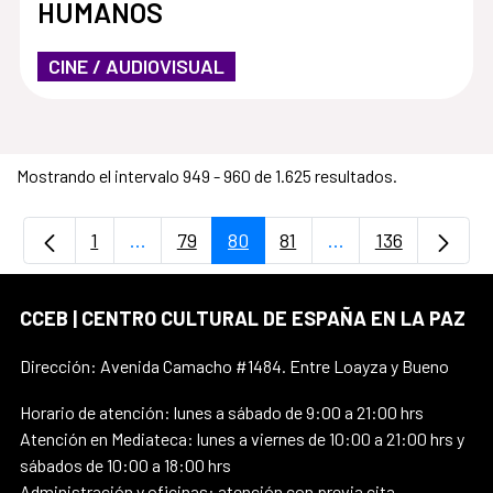
HUMANOS
CINE / AUDIOVISUAL
Mostrando el intervalo 949 - 960 de 1.625 resultados.
1
...
79
80
81
...
136
Página
Páginas intermedias Use TAB para desplaz
Página
Página
Página
Páginas intermedi
Página
CCEB | CENTRO CULTURAL DE ESPAÑA EN LA PAZ
Dirección: Avenida Camacho #1484. Entre Loayza y Bueno
Horario de atención: lunes a sábado de 9:00 a 21:00 hrs
Atención en Mediateca: lunes a viernes de 10:00 a 21:00 hrs y
sábados de 10:00 a 18:00 hrs
Administración y oficinas: atención con previa cita