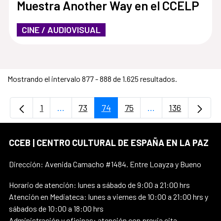
Muestra Another Way en el CCELP
CINE / AUDIOVISUAL
Mostrando el intervalo 877 - 888 de 1.625 resultados.
1
...
73
74
75
...
136
Página
Páginas intermedias Use TAB para desplaz
Página
Página
Página
Páginas intermedi
Página
CCEB | CENTRO CULTURAL DE ESPAÑA EN LA PAZ
Dirección: Avenida Camacho #1484. Entre Loayza y Bueno
Horario de atención: lunes a sábado de 9:00 a 21:00 hrs
Atención en Mediateca: lunes a viernes de 10:00 a 21:00 hrs y
sábados de 10:00 a 18:00 hrs
Administración y oficinas: atención con previa cita