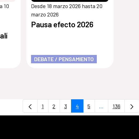
a 10
Desde 18 marzo 2026 hasta 20
marzo 2026
Pausa efecto 2026
alí
DEBATE / PENSAMIENTO
1
2
3
4
5
...
136
Página
Página
Página
Página
Página
Páginas interme
Página