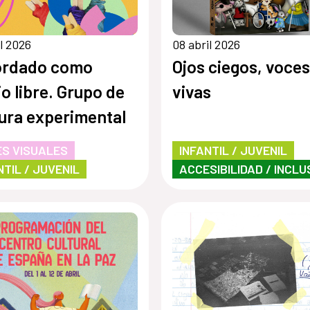
il 2026
08 abril 2026
ordado como
Ojos ciegos, voces
jo libre. Grupo de
vivas
ura experimental
S VISUALES
INFANTIL / JUVENIL
NTIL / JUVENIL
ACCESIBILIDAD / INCLU