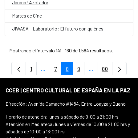
Jarana! Azotador
Martes de Cine
JIWASA – Laboratorio: El futuro con quiénes
Mostrando el intervalo 141 - 160 de 1.584 resultados.
1
...
7
8
9
...
80
Página
Páginas intermedias Use TAB para despl
Página
Página
Página
Páginas intermedias
Página
CCEB | CENTRO CULTURAL DE ESPAÑA EN LA PAZ
Dirección: Avenida Camacho #1484. Entre Loayza y Bueno
Horario de atención: lunes a sábado de 9:00 a 21:00 hrs
Atención en Mediateca: lunes a viernes de 10:00 a 21:00 hrs y
sábados de 10:00 a 18:00 hrs