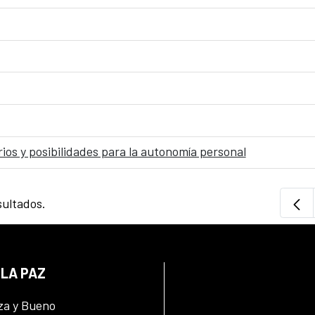
os y posibilidades para la autonomía personal
sultados.
 LA PAZ
za y Bueno