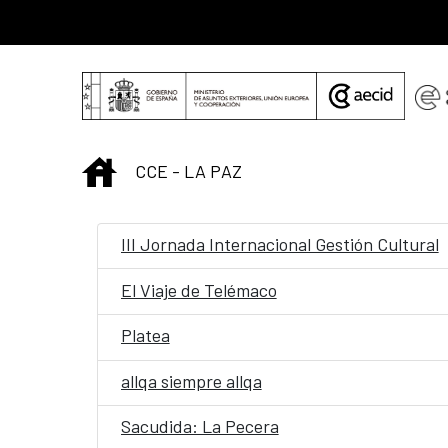
Saltar al contenido principal
INICIO
CCE - LA PAZ
III Jornada Internacional Gestión Cultural
El Viaje de Telémaco
Platea
allqa siempre allqa
Sacudida: La Pecera