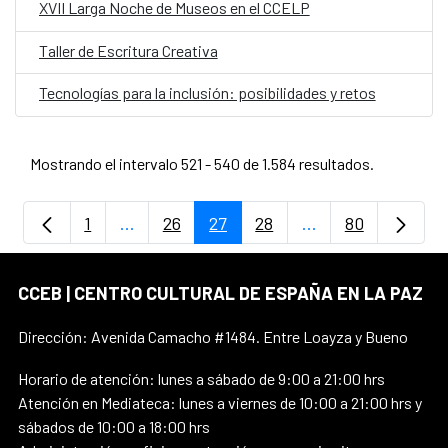
XVII Larga Noche de Museos en el CCELP
Taller de Escritura Creativa
Tecnologías para la inclusión: posibilidades y retos
Mostrando el intervalo 521 - 540 de 1.584 resultados.
1
...
26
27
28
...
80
Página
Páginas intermedias Use TAB para despla
Página
Página
Página
Páginas intermedi
Página
CCEB | CENTRO CULTURAL DE ESPAÑA EN LA PAZ
Dirección: Avenida Camacho #1484. Entre Loayza y Bueno
Horario de atención: lunes a sábado de 9:00 a 21:00 hrs
Atención en Mediateca: lunes a viernes de 10:00 a 21:00 hrs y
sábados de 10:00 a 18:00 hrs