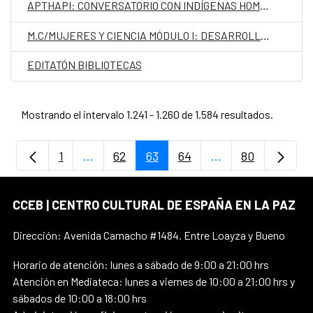
APTHAPI: CONVERSATORIO CON INDÍGENAS HOMOSEXUALES
M.C/MUJERES Y CIENCIA MÓDULO I: DESARROLLO DE VIDEOJUEGOS DESDE “0”
EDITATÓN BIBLIOTECAS
Mostrando el intervalo 1.241 - 1.260 de 1.584 resultados.
1
...
62
63
64
...
80
Página
Páginas intermedias Use TAB para despla
Página
Página
Página
Páginas intermedi
Página
CCEB | CENTRO CULTURAL DE ESPAÑA EN LA PAZ
Dirección: Avenida Camacho #1484. Entre Loayza y Bueno
Horario de atención: lunes a sábado de 9:00 a 21:00 hrs
Atención en Mediateca: lunes a viernes de 10:00 a 21:00 hrs y
sábados de 10:00 a 18:00 hrs