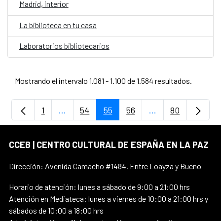
Madrid, interior
La biblioteca en tu casa
Laboratorios bibliotecarios
Mostrando el intervalo 1.081 - 1.100 de 1.584 resultados.
1
...
54
55
56
...
80
Página
Páginas intermedias Use TAB para despla
Página
Página
Página
Páginas intermedi
Página
CCEB | CENTRO CULTURAL DE ESPAÑA EN LA PAZ
Dirección: Avenida Camacho #1484. Entre Loayza y Bueno
Horario de atención: lunes a sábado de 9:00 a 21:00 hrs
Atención en Mediateca: lunes a viernes de 10:00 a 21:00 hrs y
sábados de 10:00 a 18:00 hrs