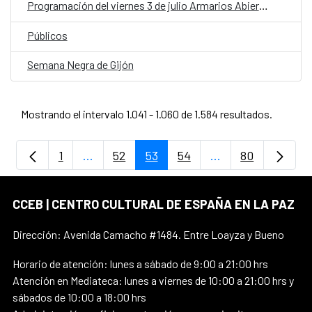
Programación del viernes 3 de julio Armarios Abiertos
Públicos
Semana Negra de Gijón
Mostrando el intervalo 1.041 - 1.060 de 1.584 resultados.
1
...
52
53
54
...
80
Página
Páginas intermedias Use TAB para despla
Página
Página
Página
Páginas intermedi
Página
CCEB | CENTRO CULTURAL DE ESPAÑA EN LA PAZ
Dirección: Avenida Camacho #1484. Entre Loayza y Bueno
Horario de atención: lunes a sábado de 9:00 a 21:00 hrs
Atención en Mediateca: lunes a viernes de 10:00 a 21:00 hrs y
sábados de 10:00 a 18:00 hrs