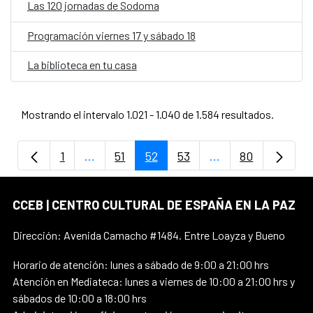
Las 120 jornadas de Sodoma
Programación viernes 17 y sábado 18
La biblioteca en tu casa
Mostrando el intervalo 1.021 - 1.040 de 1.584 resultados.
1
...
51
52
53
...
80
Página
Páginas intermedias Use TAB para despla
Página
Página
Página
Páginas intermedi
Página
CCEB | CENTRO CULTURAL DE ESPAÑA EN LA PAZ
Dirección: Avenida Camacho #1484. Entre Loayza y Bueno
Horario de atención: lunes a sábado de 9:00 a 21:00 hrs
Atención en Mediateca: lunes a viernes de 10:00 a 21:00 hrs y
sábados de 10:00 a 18:00 hrs