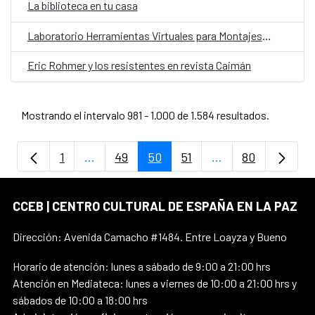
La biblioteca en tu casa
Laboratorio Herramientas Virtuales para Montajes Escénicos
Eric Rohmer y los resistentes en revista Caimán
Mostrando el intervalo 981 - 1.000 de 1.584 resultados.
1
...
49
50
51
...
80
Página
Páginas intermedias Use TAB para despla
Página
Página
Página
Páginas intermedi
Página
CCEB | CENTRO CULTURAL DE ESPAÑA EN LA PAZ
Dirección: Avenida Camacho #1484. Entre Loayza y Bueno
Horario de atención: lunes a sábado de 9:00 a 21:00 hrs
Atención en Mediateca: lunes a viernes de 10:00 a 21:00 hrs y
sábados de 10:00 a 18:00 hrs