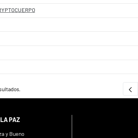
– CRYPTOCUERPO
sultados.
 LA PAZ
za y Bueno