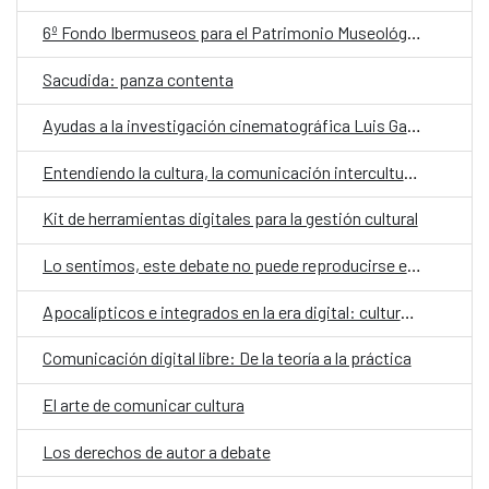
6º Fondo Ibermuseos para el Patrimonio Museológico
Sacudida: panza contenta
Ayudas a la investigación cinematográfica Luis García Berlanga
Entendiendo la cultura, la comunicación intercultural y el folklore desde sus complejos cambios y adaptaciones
Kit de herramientas digitales para la gestión cultural
Lo sentimos, este debate no puede reproducirse en tu país
Apocalípticos e integrados en la era digital: cultura, medios digitales y comunicación transmedia en Bolivia
Comunicación digital libre: De la teoría a la práctica
El arte de comunicar cultura
Los derechos de autor a debate