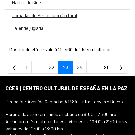
Martes de Cine
Jornadas de Periodismo Cultural
Taller de juglaría
Mostrando el intervalo 441 - 460 de 1.584 resultados.
1
...
22
23
24
...
80
Página
Páginas intermedias Use TAB para despla
Página
Página
Página
Páginas intermedi
Página
CCEB | CENTRO CULTURAL DE ESPAÑA EN LA PAZ
Dirección: Avenida Camacho #1484. Entre Loayza y Bueno
Horario de atención: lunes a sábado de 9:00 a 21:00 hrs
Atención en Mediateca: lunes a viernes de 10:00 a 21:00 hrs y
sábados de 10:00 a 18:00 hrs