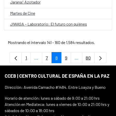
Jarana! Azotador
Martes de Cine
JIWASA – Laboratorio: El futuro con quiénes
Mostrando el intervalo 141 - 160 de 1.584 resultados.
1
...
7
8
9
...
80
Página
Páginas intermedias Use TAB para despl
Página
Página
Página
Páginas intermedias
Página
CCEB | CENTRO CULTURAL DE ESPAÑA EN LA PAZ
Dirección: Avenida Camacho #1484. Entre Loayza y Bueno
Horario de atención: lunes a sábado de 9:00 a 21:00 hrs
Atención en Mediateca: lunes a viernes de 10:00 a 21:00 hrs y
sábados de 10:00 a 18:00 hrs