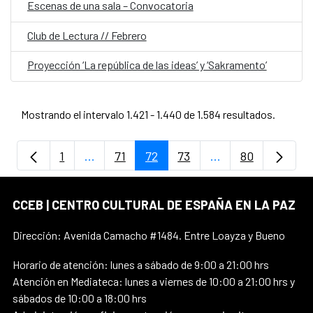
Escenas de una sala – Convocatoria
Club de Lectura // Febrero
Proyección ‘La república de las ideas’ y ‘Sakramento’
Mostrando el intervalo 1.421 - 1.440 de 1.584 resultados.
1
...
71
72
73
...
80
Página
Páginas intermedias Use TAB para despla
Página
Página
Página
Páginas intermedi
Página
CCEB | CENTRO CULTURAL DE ESPAÑA EN LA PAZ
Dirección: Avenida Camacho #1484. Entre Loayza y Bueno
Horario de atención: lunes a sábado de 9:00 a 21:00 hrs
Atención en Mediateca: lunes a viernes de 10:00 a 21:00 hrs y
sábados de 10:00 a 18:00 hrs