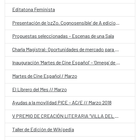
Editatona Feminista
Presentación de ‘ozZo. Cognosensible’ de A ediciones
Propuestas seleccionadas – Escenas de una Sala
Charla Magistral: Oportunidades de mercado para el cine del futuro
Inauguración ‘Martes de Cine Español’ – ‘Omega’ de José Sánchez-Montes
Martes de Cine Español / Marzo
El Librero del Mes // Marzo
Ayudas a la movilidad PICE – AC/E // Marzo 2018
V PREMIO DE CREACIÓN LITERARIA “VILLA DEL LIBRO”. PREMIO DE NOVELA 2017
Taller de Edición de Wikipedia