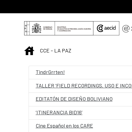
Saltar al contenido principal
INICIO
CCE - LA PAZ
TindrGrrten!
TALLER ‘FIELD RECORDINGS. USO E INC
EDITATÓN DE DISEÑO BOLIVIANO
‘ITINERANCIA BID16’
Cine Español en los CARE