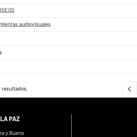
USEOS
mientas audiovisuales
a
4 resultados.
 LA PAZ
za y Bueno